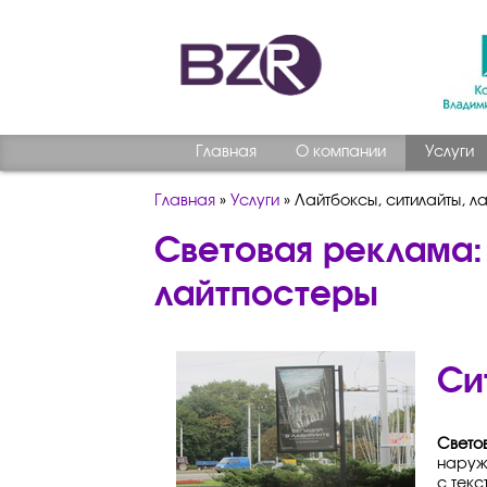
Главная
О компании
Услуги
Главная
»
Услуги
»
Лайтбоксы, ситилайты, л
Световая реклама:
лайтпостеры
Си
Свето
наруж
с тек