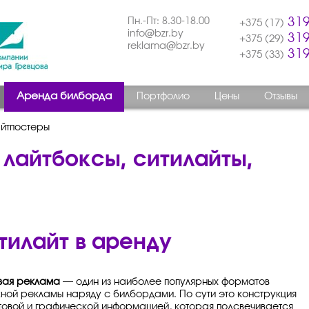
Пн.-Пт: 8.30-18.00
319
+375 (17)
info@bzr.by
319
+375 (29)
reklama@bzr.by
319
+375 (33)
Аренда билборда
Портфолио
Цены
Отзывы
айтпостеры
 лайтбоксы, ситилайты,
тилайт в аренду
вая реклама
— один из наиболее популярных форматов
ной рекламы наряду с билбордами. По сути это конструкция
стовой и графической информацией, которая подсвечивается