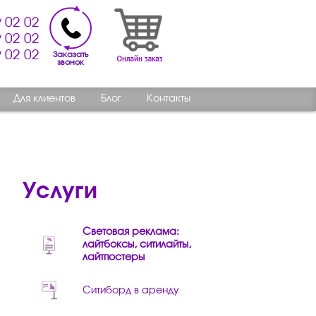
 02 02
 02 02
 02 02
Заказать
звонок
Для клиентов
Блог
Контакты
Услуги
Световая реклама:
лайтбоксы, ситилайты,
лайтпостеры
Ситиборд в аренду