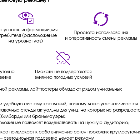
световую рекламу?
ступность информации для
Простота использования
требителя (расположение
и оперативность смены рекламы
на уровне глаз)
уточно
Плакаты не подвергаются
ветке
влиянию погодных условий
ной рекламы, лайтпостеры обладают рядом уникальных
и удобную систему креплений, поэтому легко устанавливается
тавочные стенды актуальны для улиц, на которых не разрешает
(билборды или брандмауэры);
ложение позволяет воздействовать на нужную аудиторию;
ксе привлекает к себе внимание сотен прохожих круглосуточн
— светодиодная подсветка делает рекламу