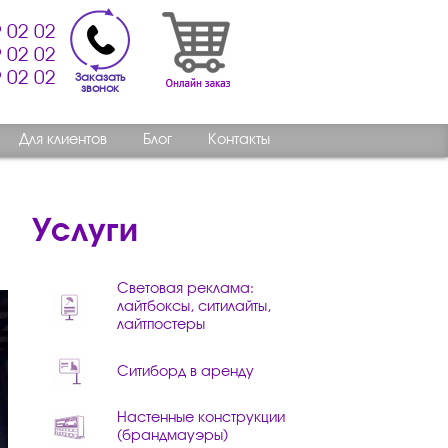
 02 02
 02 02
 02 02
Заказать
звонок
Для клиентов
Блог
Контакты
Услуги
Световая реклама:
лайтбоксы, ситилайты,
лайтпостеры
Ситиборд в аренду
Настенные конструкции
(брандмауэры)