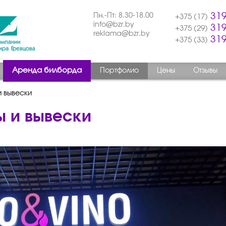
Пн.-Пт: 8.30-18.00
319
+375 (17)
info@bzr.by
319
+375 (29)
reklama@bzr.by
319
+375 (33)
Аренда билборда
Портфолио
Цены
Отзывы
и вывески
ы и вывески