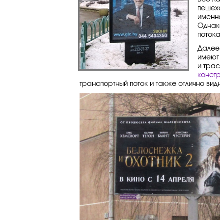
пешех
именно
Однак
поток
Далее
имеют
и тра
конст
транспортный поток и также отлично вид