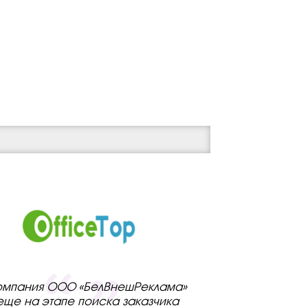
омпания ООО «БелВнешРеклама»
еще на этапе поиска заказчика