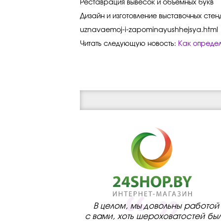
Реставрация вывесок и объемных букв
Дизайн и изготовление выставочных стен
uznavaemoj-i-zapominayushhejsya
.html
Читать следующую новость:
Как опреде
В целом, мы довольны работой
с вами, хоть шероховатостей бы