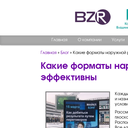
Главная
О компании
Услуги
Главная
»
Блог
»
Какие форматы наружной 
Какие форматы на
эффективны
Кажды
и назн
услови
Рассм
плоск
Распо
Все л