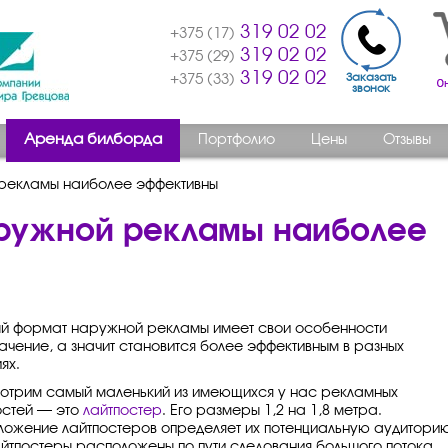
319 02 02
+375 (17)
319 02 02
+375 (29)
319 02 02
Заказать
+375 (33)
звонок
Аренда билборда
Портфолио
Цены
Отзывы
рекламы наиболее эффективны
ружной рекламы наиболее
й формат наружной рекламы имеет свои особенности
ачение, а значит становится более эффективным в разных
ях.
отрим самый маленький из имеющихся у нас рекламных
остей — это
лайтпостер
. Его размеры 1,2 на 1,8 метра.
ложение лайтпостеров определяет их потенциальную аудитори
айтпостеры расположены по пути следования большого потока