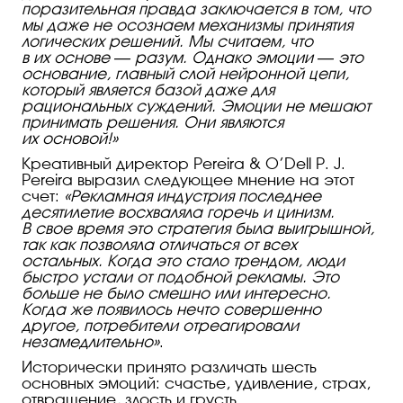
поразительная правда заключается в том, что
мы даже не осознаем механизмы принятия
логических решений. Мы считаем, что
в их основе — разум. Однако эмоции — это
основание, главный слой нейронной цепи,
который является базой даже для
рациональных суждений. Эмоции не мешают
принимать решения. Они являются
их основой!»
Креативный директор Pereira & O’
Dell P. J.
Pereira
выразил следующее мнение на этот
счет:
«Рекламная индустрия последнее
десятилетие восхваляла горечь и цинизм.
В свое время это стратегия была выигрышной,
так как позволяла отличаться от всех
остальных. Когда это стало трендом, люди
быстро устали от подобной рекламы. Это
больше не было смешно или интересно.
Когда же появилось нечто совершенно
другое, потребители отреагировали
незамедлительно»
.
Исторически принято различать шесть
основных эмоций: счастье, удивление, страх,
отвращение, злость и грусть.