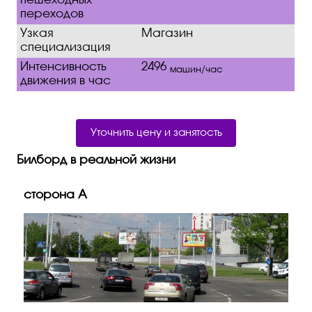
пешеходных
переходов
Узкая
Магазин
специализация
Интенсивность
2496
машин/час
движения в час
Уточнить цену и занятость
Билборд в реальной жизни
сторона A