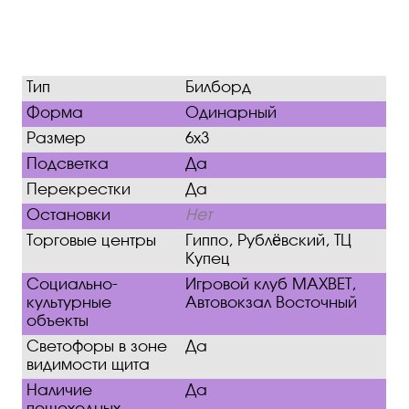
Тип
Билборд
Форма
Одинарный
Размер
6х3
Подсветка
Да
Перекрестки
Да
Остановки
Нет
Торговые центры
Гиппо, Рублёвский, ТЦ
Купец
Социально-
Игровой клуб МАХВЕТ,
культурные
Автовокзал Восточный
объекты
Светофоры в зоне
Да
видимости щита
Наличие
Да