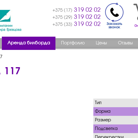
319 02 02
+375 (17)
319 02 02
+375 (29)
319 02 02
Заказать
+375 (33)
звонок
Аренда билборда
Портфолио
Цены
Отзывы
17
, 117
Тип
Форма
Размер
Подсветка
Перекрестки