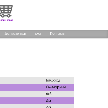
Для клиентов
Блог
Контакты
Билборд
Одинарный
6х3
Да
Да