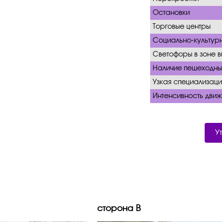
Остановки
Торговые центры
Социально-культур
Светофоры в зоне 
Наличие пешеходны
Узкая специализаци
Интенсивность движ
У
сторона B