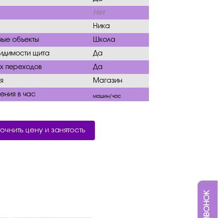
Нет
Ника
ные объекты
Школа
видимости щита
Да
х переходов
Да
я
Магазин
ения в час
машин/час
точнить цену и занятость