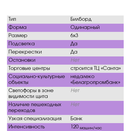
Тип
Билборд
Форма
Одинарный
Размер
6х3
Подсветка
Да
Перекрестки
Да
Остановки
Нет
Торговые центры
строится ТЦ «Санта»
Социально-культурные
недалеко
объекты
«Белагропромбанк»
Светофоры в зоне
Нет
видимости щита
Наличие пешеходных
Нет
переходов
Узкая специализация
Банк
Интенсивность
120
машин/час