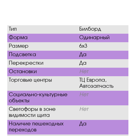
Тип
Билборд
Форма
Одинарный
Размер
6х3
Подсветка
Да
Перекрестки
Да
Остановки
Нет
Торговые центры
ТЦ Европа,
Автозапчасть
Социально-культурные
Нет
объекты
Светофоры в зоне
Нет
видимости щита
Наличие пешеходных
Да
переходов