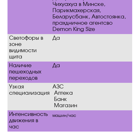
Чихуахуа в Минске,
Парикмахерская,
Беларусбанк, Автостоянка,
прахдничное агентсво
Demon King Size
Светофоры в
Да
зоне
видимости
щита
Наличие
Да
пешеходных
переходов
Узкая
АЗС
специализация
Аптека
Банк
Магазин
Интенсивность
машин/час
движения в
час