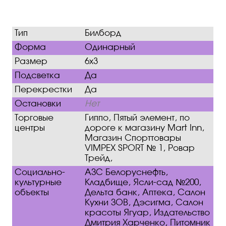
Тип
Билборд
Форма
Одинарный
Размер
6х3
Подсветка
Да
Перекрестки
Да
Остановки
Нет
Торговые
Гиппо, Пятый элемент, по
центры
дороге к магазину Mart Inn,
Магазин Спорттовары
VIMPEX SPORT № 1, Ровар
Трейд,
Социально-
АЗС Белоруснефть,
культурные
Кладбище, Ясли-сад №200,
объекты
Дельта банк, Аптека, Салон
Кухни ЗОВ, Дэсигма, Салон
красоты Ягуар, Издательство
Дмитрия Харченко, Питомник