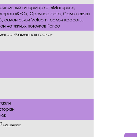
оительный гипермаркет «Материк»,
торан «KFC», Срочное фото, Салон связи
, салон связи Velcom, салон красоты,
он натяжных потолков Ferico
 метро «Каменная горка»
газин
сторан
нок
00
машин/час