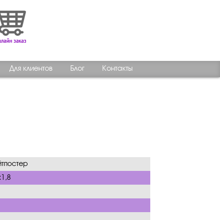
Для клиентов
Блог
Контакты
тпостер
х1,8