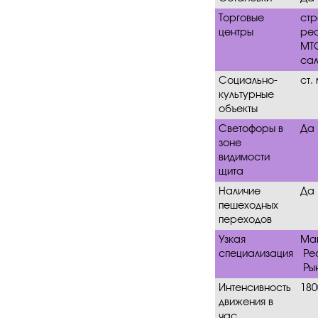
Торговые
стр
центры
рес
МТС
сал
Социально-
ст.
культурные
объекты
Светофоры в
Да
зоне
видимости
щита
Наличие
Да
пешеходных
переходов
Узкая
Ма
специализация
Ре
Ры
Интенсивность
18
движения в
час