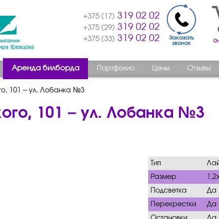
319 02 02
+375 (17)
319 02 02
+375 (29)
319 02 02
Заказать
+375 (33)
звонок
Аренда билборда
Портфолио
Цены
Отзывы
го, 101 – ул. Лобанка №3
ого, 101 – ул. Лобанка №3
Тип
Лай
Размер
1,2
Подсветка
Да
Перекрестки
Да
Остановки
Да