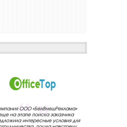
омпания ООО «БелВнешРеклама»
еще на этапе поиска заказчика
дложила интересные условия для
отрудничества, пошла навстречу