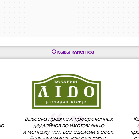
Отзывы клиентов
Вывеска нравится, просроченных
К
ло
дедлайнов по изготовлению
и монтажу нет, все сделали в срок.
пре
Еще не видела, как она горит,
с