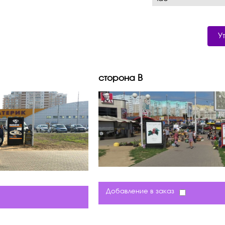
У
сторона B
Добавление в заказ