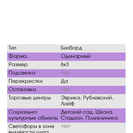
Тип
Билборд
Форма
Одинарный
Размер
6х3
Подсветка
Нет
Перекрестки
Да
Остановки
Нет
Торговые центры
Эврика, Рублевский,
Лайф
Социально-
Детский сад, Школа,
культурные объекты
Стадион, Поликлиника
Светофоры в зоне
Нет
видимости щита