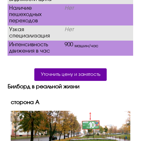
Наличие
Нет
пешеходных
переходов
Узкая
Нет
специализация
Интенсивность
900
машин/час
движения в час
Уточнить цену и занятость
Билборд в реальной жизни
сторона A