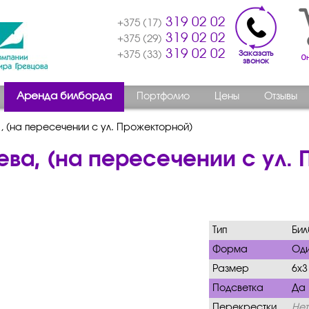
319 02 02
+375 (17)
319 02 02
+375 (29)
319 02 02
Заказать
+375 (33)
звонок
Аренда билборда
Портфолио
Цены
Отзывы
, (на пересечении с ул. Прожекторной)
лева, (на пересечении с ул.
Тип
Би
Форма
Од
Размер
6х3
Подсветка
Да
Перекрестки
Нет