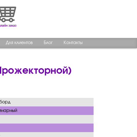
Для клиентов
Блог
Контакты
 Прожекторной)
лборд
инарный