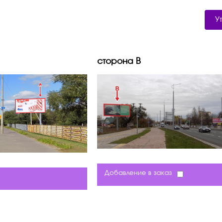
У
сторона B
Добавление в заказ