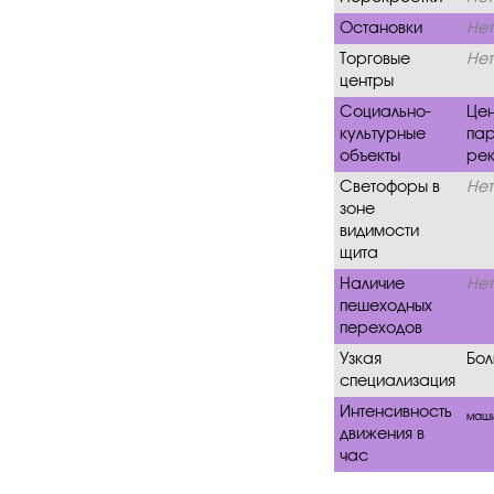
Остановки
Нет
Торговые
Нет
центры
Социально-
Цен
культурные
пар
объекты
рек
Светофоры в
Нет
зоне
видимости
щита
Наличие
Нет
пешеходных
переходов
Узкая
Бол
специализация
Интенсивность
маш
движения в
час