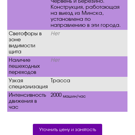
Червень и Березино.
Конструкция, работающая
на выезд из Минска,
установлена по
направлению в эти города.
Светофоры в
Нет
зоне
видимости
щита
Наличие
Нет
пешеходных
переходов
Узкая
Трасса
специализация
Интенсивность
2000
машин/час
движения в
час
Уточнить цену и занятость