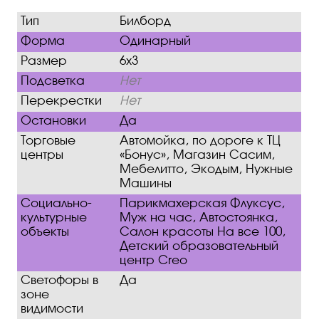
Тип
Билборд
Форма
Одинарный
Размер
6х3
Подсветка
Нет
Перекрестки
Нет
Остановки
Да
Торговые
Автомойка, по дороге к ТЦ
центры
«Бонус», Магазин Сасим,
Мебелитто, Экодым, Нужные
Машины
Социально-
Парикмахерская Флуксус,
культурные
Муж на час, Автостоянка,
объекты
Салон красоты На все 100,
Детский образовательный
центр Creo
Светофоры в
Да
зоне
видимости